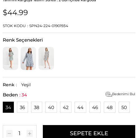
$44.99
STOK KODU
SPN24-224-01901934
Renk Seçenekleri
Renk
:
Yeşil
Beden
Bedenimi Bul
34
36
38
40
42
44
46
48
50