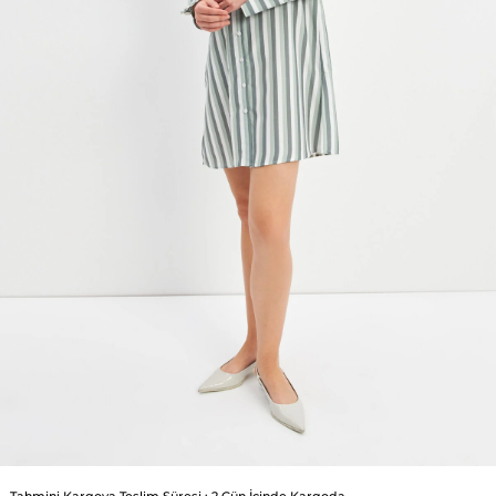
Tahmini Kargoya Teslim Süresi
:
2 Gün İçinde Kargoda