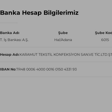
Banka Hesap Bilgilerimiz
Banka Adı
Şube
Şube Ko
T. İş Bankası A.Ş.
Hal/Adana
6015
Hesap Adı
:
KARAMUT TEKSTİL KONFEKSİYON SAN.VE TİC.LTD.ŞT
IBAN No
:
TR48 0006 4000 0016 0150 4331 93