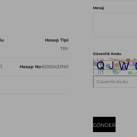
Mesaj
du
Hesap Tipi
TRY
Güvenlik Kodu
İ.
Hesap No
:
60150433193