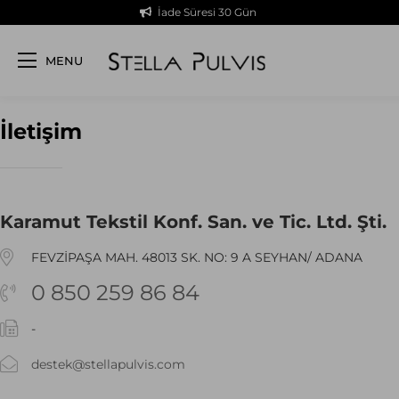
İade Süresi 30 Gün
MENU
İletişim
Karamut Tekstil Konf. San. ve Tic. Ltd. Şti.
FEVZİPAŞA MAH. 48013 SK. NO: 9 A SEYHAN/ ADANA
0 850 259 86 84
-
destek@stellapulvis.com