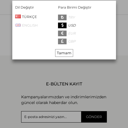
Dil Değiştir
Para Birimi Değiştir
TÜRKÇE
TRY
ENGLISH
USD
EUR
Bizi Takip Edin
GBP
Tamam
E-BÜLTEN KAYIT
Kampanyalarımızdan ve indirimlerimizden
güncel olarak haberdar olun.
GÖNDER