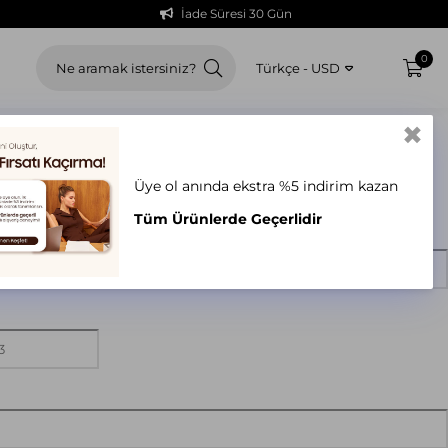
İade Süresi 30 Gün
0
Türkçe - USD
✖
rmu
Üye ol anında ekstra %5 indirim kazan
Tüm Ürünlerde Geçerlidir