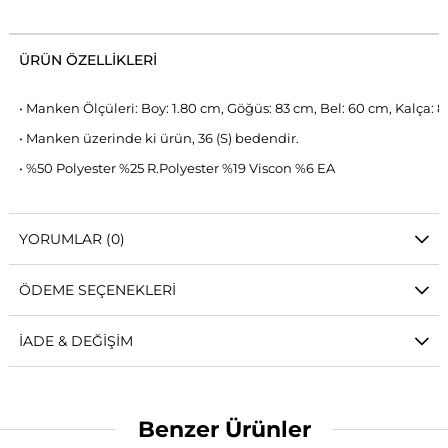
ÜRÜN ÖZELLIKLERI
• Manken Ölçüleri: Boy: 1.80 cm, Göğüs: 83 cm, Bel: 60 cm, Kalça: 
• Manken üzerinde ki ürün, 36 (S) bedendir.
• %50 Polyester %25 R.Polyester %19 Viscon %6 EA
YORUMLAR
(0)
ÖDEME SEÇENEKLERI
İADE & DEĞIŞIM
Benzer Ürünler