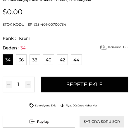
$0.00
STOK KODU
SPN25-401-00700734
Renk
:
Krem
Beden
Bedenimi Bul
34
36
38
40
42
44
Koleksiyona Ekle
Fiyat Düşünce Haber Ver
Paylaş
SATICIYA SORU SOR